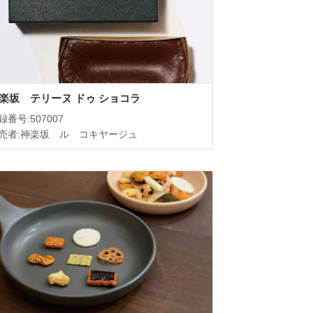
楽坂 テリーヌ ドゥ ショコラ
録番号:507007
売者:神楽坂 ル コキヤージュ