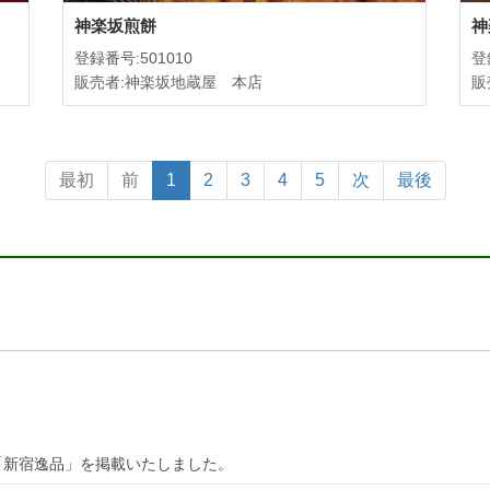
神楽坂煎餅
神
登録番号:501010
登
販売者:神楽坂地蔵屋 本店
販
最初
前
1
2
3
4
5
次
最後
「新宿逸品」を掲載いたしました。