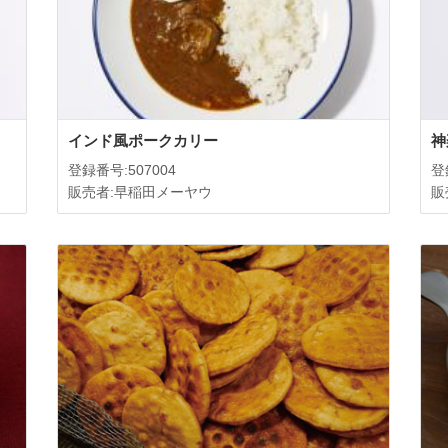
インド風ポークカリー
神
登録番号:507004
登
販売者:早稲田メーヤウ
販