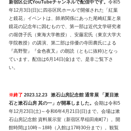
新宿区公式YouTubeチャンネルで配信中です。
令和5
年12月3日(日)に四谷区民ホールで開催された「紅葉
と鏡花」イベントは、師弟関係にあった尾崎紅葉と泉
鏡花の記念年に因むもので、第一部は近代文学研究者
の堀啓子氏（東海大学教授）、安藤宏氏（東京大学大
学院教授）の講演、第二部は俳優の寺田農氏による
『高野聖』『金色夜叉』の朗読（ともに抜粋)となっ
ています。配信は6月14日(金)まで。是非ご覧下さ
い。
※終了
2023.12.23 漱石山房記念館 通常展 「夏目漱
石と漱石山房 其の一」が開幕しました。
会期は令和5
年12月23日(土)～令和6年4月21日(日)まで。会場は漱
石山房記念館 資料展示室（新宿区早稲田南町7）。開
館時間は10時～18時（入館は17時30分まで）。観覧