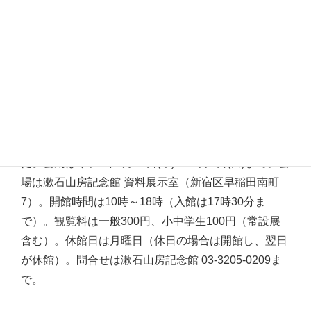
い。なお太宗寺の曼荼羅は通常非公開で、毎年7月
15・16日の閻魔大王開帳の際に公開されます。また藤
田嗣治旧居跡については、周辺環境に十分配慮し、静
かにご見学下さい。
※終了
2024.7.11 漱石山房記念館 通常展 テーマ展示
「漱石山房記念館 初版本コレクション」が開幕しまし
た。
会期は令和6年7月11日(木)～10月6日(日)まで。会
場は漱石山房記念館 資料展示室（新宿区早稲田南町
7）。開館時間は10時～18時（入館は17時30分ま
で）。観覧料は一般300円、小中学生100円（常設展
含む）。休館日は月曜日（休日の場合は開館し、翌日
が休館）。問合せは漱石山房記念館 03-3205-0209ま
で。