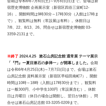
会期は令和6年7月6日(土)～9月8日(日)まで。会場は新
宿歴史博物館 企画展示室（新宿区四谷三栄町12-
16）。開館時間は9時30分～17時30分（入館は17時ま
で）。観覧料は無料（常設展は有料）。休館日は
7/8、22、8/13、26。問合せは新宿歴史博物館 03-
3359-2131まで。
※終了
2024.4.25 漱石山房記念館 通常展 テーマ展示
「『門』ー夏目漱石の参禅一」が開幕しました。
会期
は令和6年4月25日(木)～7月7日(日)まで。会場は漱石
山房記念館 資料展示室（新宿区早稲田南町7）。開館
時間は10時～18時（入館は17時30分まで）。観覧料
は一般300円、小中学生100円（常設展含む）。休館
日は月曜日（休日の場合は開館し、翌日が休館）。問
合せは漱石山房記念館 03-3205-0209まで。