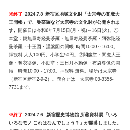
※終了
2024.7.8 新宿区地域文化財「太宗寺の閻魔大
王開帳」で、曼荼羅など太宗寺の文化財が公開されま
す。
開催日は令和6年7月15日(月・祝)～16日(火)。①
本堂：観無量寿経曼荼羅・無量寿経曼荼羅・阿弥陀経
曼荼羅・十王図・涅槃図の開帳 時間10:00～16:00。
拝観料 大人100円、小学生50円。②閻魔堂：閻魔大王
像・奪衣婆像、不動堂：三日月不動像・布袋尊像の開
帳 時間10:00～17:00。拝観料 無料。場所は太宗寺
（新宿区新宿2-9-2）。問合せは、太宗寺 03-3356-
7731まで。
※終了
2024.7.6 新宿歴史博物館 所蔵資料展「いろ
いろなモノ これはなんでしょう？」が開幕しました。