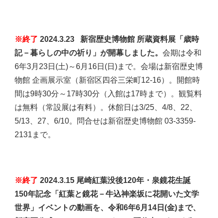
※終了
2024.3.23 新宿歴史博物館 所蔵資料展「歳時
記－暮らしの中の祈り」が開幕しました。
会期は令和
6年3月23日(土)～6月16日(日)まで。会場は新宿歴史博
物館 企画展示室（新宿区四谷三栄町12-16）。開館時
間は9時30分～17時30分（入館は17時まで）。観覧料
は無料（常設展は有料）。休館日は3/25、4/8、22、
5/13、27、6/10。問合せは新宿歴史博物館 03-3359-
2131まで。
※終了
2024.3.15 尾崎紅葉没後120年・泉鏡花生誕
150年記念「紅葉と鏡花－牛込神楽坂に花開いた文学
世界」イベントの動画を、令和6年6月14日(金)まで、