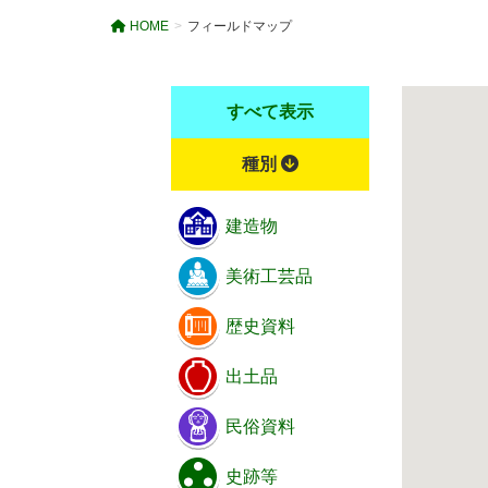
HOME
フィールドマップ
すべて表示
種別
建造物
美術工芸品
歴史資料
出土品
民俗資料
史跡等