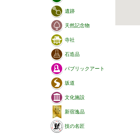
遺跡
天然記念物
寺社
石造品
パブリックアート
坂道
文化施設
新宿逸品
技の名匠