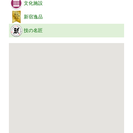
文化施設
新宿逸品
技の名匠