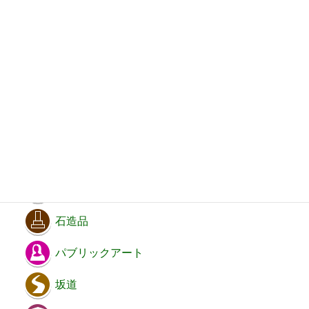
出土品
民俗資料
史跡等
遺跡
天然記念物
寺社
石造品
パブリックアート
坂道