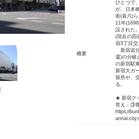
ひとつで
が、日本
衛(喜六)
11年(1
設された
(現在の四
宿3丁目交
新宿追分
概要
還)の分
の新宿駅
新宿大ガ
留所や、
る。
枚
★ 新宿ク
答え：③
https://bu
annai.city.