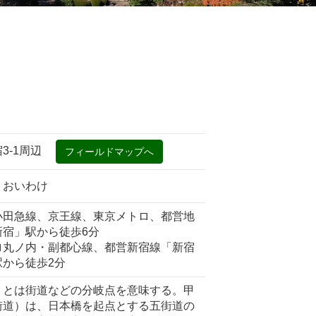
宿3‐1周辺
くおいわけ
小田急線、京王線、東京メトロ、都営地
新宿」駅から徒歩6分
ロ丸ノ内・副都心線、都営新宿線「新宿
駅から徒歩2分
とは街道などの分岐点を意味する。甲
街道）は、日本橋を起点とする五街道の