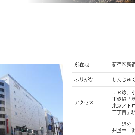
新宿区新
所在地
ふりがな
しんじゅ
ＪＲ線、
下鉄線「
アクセス
東京メト
三丁目」
「追分」
州道中（