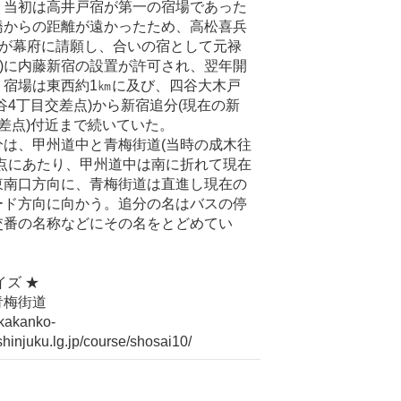
、当初は高井戸宿が第一の宿場であった
橋からの距離が遠かったため、高松喜兵
らが幕府に請願し、合いの宿として元禄
698)に内藤新宿の設置が許可され、翌年開
。宿場は東西約1㎞に及び、四谷大木戸
谷4丁目交差点)から新宿追分(現在の新
差点)付近まで続いていた。
は、甲州道中と青梅街道(当時の成木往
岐点にあたり、甲州道中は南に折れて現在
東南口方向に、青梅街道は直進し現在の
ード方向に向かう。追分の名はバスの停
交番の名称などにその名をとどめてい
イズ ★
青梅街道
nkakanko-
shinjuku.lg.jp/course/shosai10/