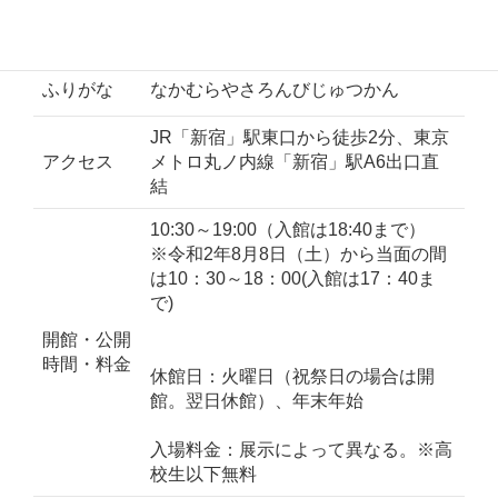
新宿区新宿3-26-13 新宿中村屋ビル3
所在地
階
ふりがな
なかむらやさろんびじゅつかん
JR「新宿」駅東口から徒歩2分、東京
アクセス
メトロ丸ノ内線「新宿」駅A6出口直
結
10:30～19:00（入館は18:40まで）
※令和2年8月8日（土）から当面の間
は10：30～18：00(入館は17：40ま
で)
開館・公開
時間・料金
休館日：火曜日（祝祭日の場合は開
館。翌日休館）、年末年始
入場料金：展示によって異なる。※高
校生以下無料