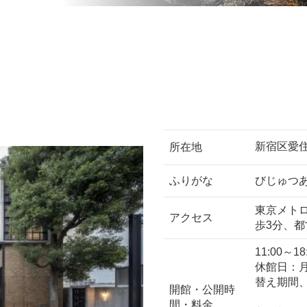
新宿区愛
所在地
ふりがな
びじゅつ
東京メト
アクセス
歩3分、都
11:00～1
休館日：
替え期間
開館・公開時
間・料金