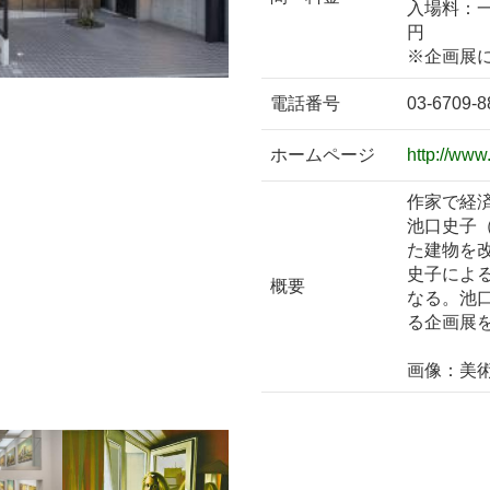
入場料：一
円
※企画展
電話番号
03-6709-8
ホームページ
http://ww
作家で経
池口史子
た建物を
史子によ
概要
なる。池
る企画展
画像：美