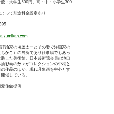
般・大学生500円、高・中・小学生300
によって別途料金設定あり
895
w.aizumikan.com
済評論家の堺屋太一とその妻で洋画家の
（ちかこ）の居所であり仕事場でもあっ
改装した美術館。日本芸術院会員の池口
る油彩画の数々がコレクションの中核と
口の作品のほか、現代具象画を中心とす
を開催している。
術愛住館提供