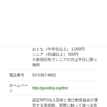
10:00～16:00（入館は15:30まで）
休館日：木曜日（祝日の場合は開館。
後日振替休館あり）、年末年始
※このほか、特別休館日などあり。詳
しくは公式サイトを確認。
開館・公開
時間・料金
入館料：（6ヶ月未満は無料）
こども（6ヶ月～小学生） 700円
おとな（中学生以上） 1,000円
シニア（65歳以上） 500円
※新宿区民でシニアの方は平日に限り
無料
電話番号
03-5367-9601
ホームペー
http://goodtoy.org/ttm/
ジ
認定NPO法人芸術と遊び創造協会が運
営する美術館。実際に触って遊べる世