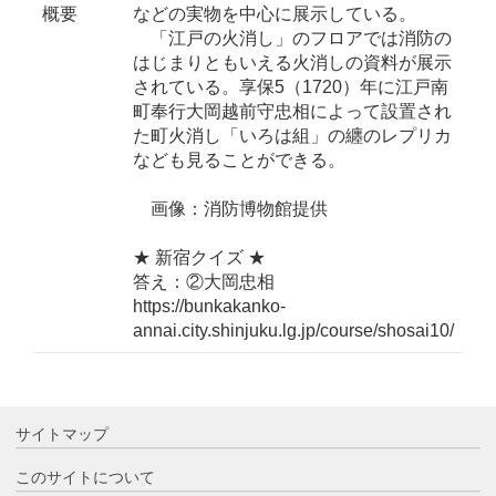
概要
などの実物を中心に展示している。
「江戸の火消し」のフロアでは消防の
はじまりともいえる火消しの資料が展示
されている。享保5（1720）年に江戸南
町奉行大岡越前守忠相によって設置され
た町火消し「いろは組」の纏のレプリカ
なども見ることができる。
画像：消防博物館提供
★ 新宿クイズ ★
答え：②大岡忠相
https://bunkakanko-
annai.city.shinjuku.lg.jp/course/shosai10/
サイトマップ
このサイトについて