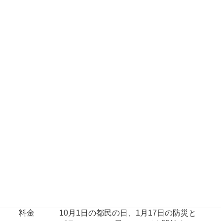
新宿区四谷3-10
所在地
ふりがな
しょうぼうはくぶつかん
東京メトロ丸ノ内線「四谷三丁目」駅2
番出口から直結、都営新宿線「曙橋」駅
アクセス
から徒歩7分、JR 中央本線「信濃町」
駅・「四ツ谷」駅から徒歩12分
9:30～17:00（図書資料室は水・金・日
曜日の13:00～16:30）
開館・公
〔休館日〕月曜日（祝日の場合は開館し
開時間・
翌日休館。また、9月1日の防災の日、
料金
10月1日の都民の日、1月17日の防災と