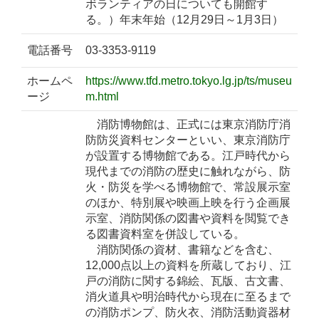
ボランティアの日についても開館す
る。）年末年始（12月29日～1月3日）
電話番号
03-3353-9119
ホームペ
https://www.tfd.metro.tokyo.lg.jp/ts/museu
ージ
m.html
消防博物館は、正式には東京消防庁消
防防災資料センターといい、東京消防庁
が設置する博物館である。江戸時代から
現代までの消防の歴史に触れながら、防
火・防災を学べる博物館で、常設展示室
のほか、特別展や映画上映を行う企画展
示室、消防関係の図書や資料を閲覧でき
る図書資料室を併設している。
消防関係の資材、書籍などを含む、
12,000点以上の資料を所蔵しており、江
戸の消防に関する錦絵、瓦版、古文書、
消火道具や明治時代から現在に至るまで
の消防ポンプ、防火衣、消防活動資器材