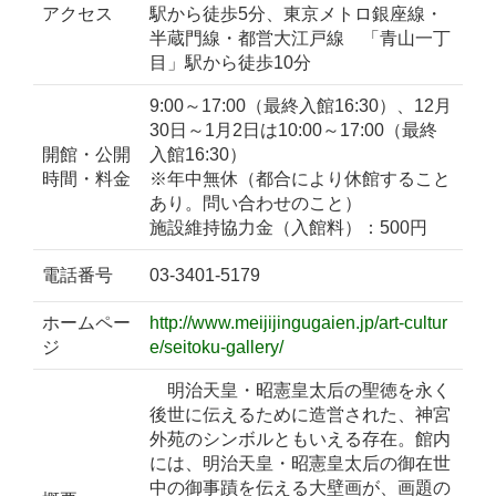
アクセス
駅から徒歩5分、東京メトロ銀座線・
半蔵門線・都営大江戸線 「青山一丁
目」駅から徒歩10分
9:00～17:00（最終入館16:30）、12月
30日～1月2日は10:00～17:00（最終
開館・公開
入館16:30）
時間・料金
※年中無休（都合により休館すること
あり。問い合わせのこと）
施設維持協力金（入館料）：500円
電話番号
03-3401-5179
ホームペー
http://www.meijijingugaien.jp/art-cultur
ジ
e/seitoku-gallery/
明治天皇・昭憲皇太后の聖徳を永く
後世に伝えるために造営された、神宮
外苑のシンボルともいえる存在。館内
には、明治天皇・昭憲皇太后の御在世
中の御事蹟を伝える大壁画が、画題の