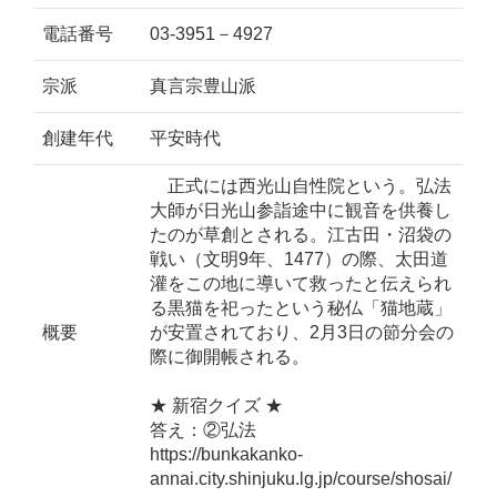
電話番号
03-3951－4927
宗派
真言宗豊山派
創建年代
平安時代
正式には西光山自性院という。弘法
大師が日光山参詣途中に観音を供養し
たのが草創とされる。江古田・沼袋の
戦い（文明9年、1477）の際、太田道
灌をこの地に導いて救ったと伝えられ
る黒猫を祀ったという秘仏「猫地蔵」
概要
が安置されており、2月3日の節分会の
際に御開帳される。
★ 新宿クイズ ★
答え：②弘法
https://bunkakanko-
annai.city.shinjuku.lg.jp/course/shosai/