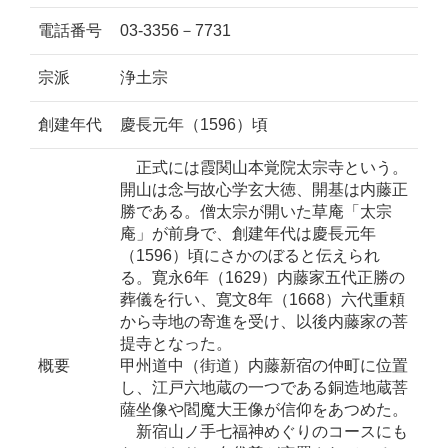
電話番号
03-3356－7731
宗派
浄土宗
創建年代
慶長元年（1596）頃
正式には霞関山本覚院太宗寺という。
開山は念与故心学玄大徳、開基は内藤正
勝である。僧太宗が開いた草庵「太宗
庵」が前身で、創建年代は慶長元年
（1596）頃にさかのぼると伝えられ
る。寛永6年（1629）内藤家五代正勝の
葬儀を行い、寛文8年（1668）六代重頼
から寺地の寄進を受け、以後内藤家の菩
提寺となった。
概要
甲州道中（街道）内藤新宿の仲町に位置
し、江戸六地蔵の一つである銅造地蔵菩
薩坐像や閻魔大王像が信仰をあつめた。
新宿山ノ手七福神めぐりのコースにも