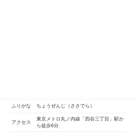
画像数：1枚
新宿区四谷4－4
所在地
ふりがな
ちょうぜんじ（ささでら）
東京メトロ丸ノ内線「四谷三丁目」駅か
アクセス
ら徒歩6分