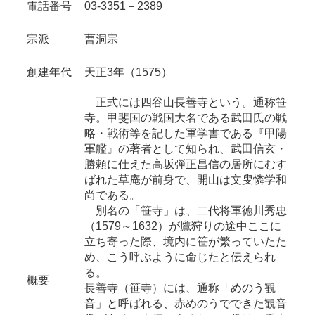
電話番号
03-3351－2389
宗派
曹洞宗
創建年代
天正3年（1575）
正式には四谷山長善寺という。通称笹
寺。甲斐国の戦国大名である武田氏の戦
略・戦術等を記した軍学書である『甲陽
軍艦』の著者として知られ、武田信玄・
勝頼に仕えた高坂弾正昌信の居所にむす
ばれた草庵が前身で、開山は文叟憐学和
尚である。
別名の「笹寺」は、二代将軍徳川秀忠
（1579～1632）が鷹狩りの途中ここに
立ち寄った際、境内に笹が繁っていたた
め、こう呼ぶように命じたと伝えられ
る。
概要
長善寺（笹寺）には、通称「めのう観
音」と呼ばれる、赤めのうでできた観音