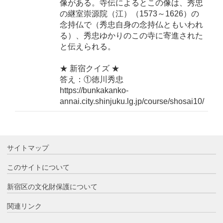
像がある。寺伝によるとこの像は、秀忠
の継室崇源院（江）（1573～1626）の
念持仏で（秀忠自身の念持仏ともいわれ
る）、秀忠ゆかりのこの寺に寄進された
と伝えられる。
★ 新宿クイズ ★
答え：①徳川秀忠
https://bunkakanko-
annai.city.shinjuku.lg.jp/course/shosai10/
サイトマップ
このサイトについて
新宿区の文化財保護について
関連リンク