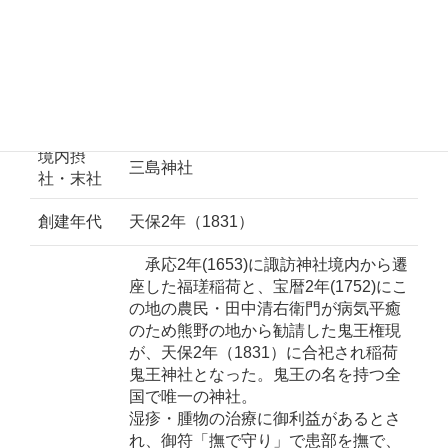
都営バス「抜弁天」バス停から徒歩5分
電話番号
03-3200-2904
宇賀能御魂命、月夜見命、大物主命、
祭神
天手力男命
境内摂
三島神社
社・末社
創建年代
天保2年（1831）
承応2年(1653)に諏訪神社境内から遷
座した福瑳稲荷と、宝暦2年(1752)にこ
の地の農民・田中清右衛門が病気平癒
のため熊野の地から勧請した鬼王権現
が、天保2年（1831）に合祀され稲荷
鬼王神社となった。鬼王の名を持つ全
国で唯一の神社。
湿疹・腫物の治療に御利益があるとさ
れ、御符「撫で守り」で患部を撫で、