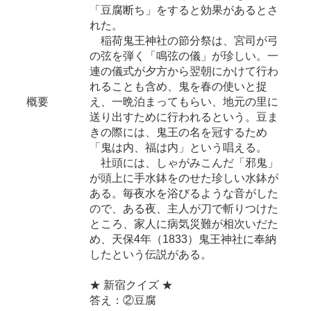
「豆腐断ち」をすると効果があるとさ
れた。
稲荷鬼王神社の節分祭は、宮司が弓
の弦を弾く「鳴弦の儀」が珍しい。一
連の儀式が夕方から翌朝にかけて行わ
れることも含め、鬼を春の使いと捉
概要
え、一晩泊まってもらい、地元の里に
送り出すために行われるという。豆ま
きの際には、鬼王の名を冠するため
「鬼は内、福は内」という唱える。
社頭には、しゃがみこんだ「邪鬼」
が頭上に手水鉢をのせた珍しい水鉢が
ある。毎夜水を浴びるような音がした
ので、ある夜、主人が刀で斬りつけた
ところ、家人に病気災難が相次いだた
め、天保4年（1833）鬼王神社に奉納
したという伝説がある。
★ 新宿クイズ ★
答え：②豆腐