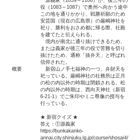
源義家（1039～1106）が、後三年の
役（1083～1087）で奥州へ向かう途中
この地を通りかかり、戦勝祈願のため
安芸国（現在の広島県）の厳嶋神社を
祀り、勝利をおさめ都に帰る際、社殿
を建てたと伝えられる。
境内が南北に通り抜けできるため、
または義家が後三年の役で苦難を切り
抜けたため、通称「抜弁天」と呼ばれ
信仰された。
概要
新宿山ノ手七福神の一つ、弁財天を
祀っている。厳嶋神社の社務所は正月
の松の内以外の時期は閉鎖される。松
の内以外の時期は、西向天神社（新宿
6-21-1）でご朱印やミニ尊像の授与を
行っている。
★ 新宿クイズ ★
答え：①源義家
https://bunkakanko-
annai.city.shinjuku.lg.jp/course/shosai4/