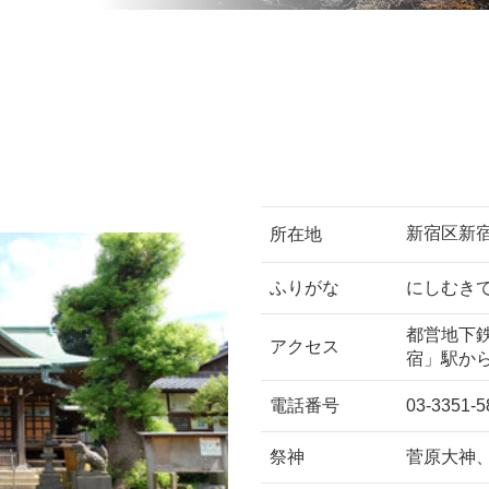
新宿区新宿
所在地
ふりがな
にしむき
都営地下
アクセス
宿」駅か
電話番号
03-3351-5
祭神
菅原大神