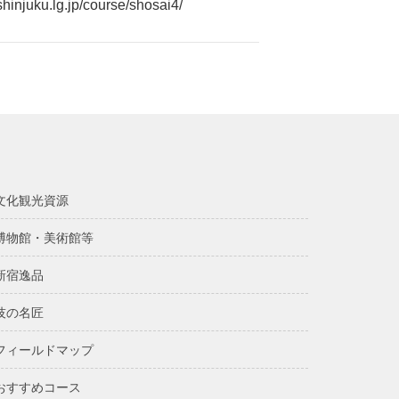
shinjuku.lg.jp/course/shosai4/
文化観光資源
博物館・美術館等
新宿逸品
技の名匠
フィールドマップ
おすすめコース