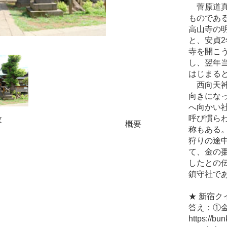
菅原道真
ものであ
高山寺の
と、安貞2
寺を開こ
し、翌年
はじまる
西向天神
向きにな
へ向かい
呼び慣ら
枚
概要
称もある。
狩りの途
て、金の
したとの
鎮守社で
★ 新宿ク
答え：①
https://bu