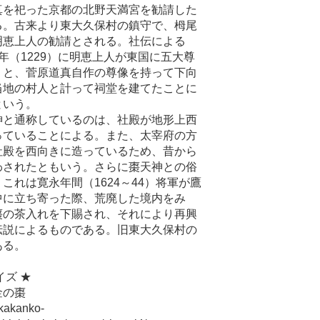
を祀った京都の北野天満宮を勧請した
る。古来より東大久保村の鎮守で、栂尾
明恵上人の勧請とされる。社伝による
年（1229）に明恵上人が東国に五大尊
うと、菅原道真自作の尊像を持って下向
当地の村人と計って祠堂を建てたことに
という。
と通称しているのは、社殿が地形上西
っていることによる。また、太宰府の方
社殿を西向きに造っているため、昔から
わされたともいう。さらに棗天神との俗
これは寛永年間（1624～44）将軍が鷹
中に立ち寄った際、荒廃した境内をみ
棗の茶入れを下賜され、それにより再興
伝説によるものである。旧東大久保村の
ある。
イズ ★
金の棗
nkakanko-