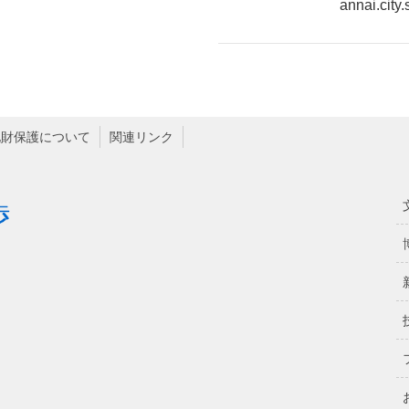
annai.city.
化財保護について
関連リンク