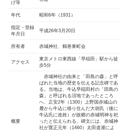
げ等
年代
昭和6年（1931）
指定・登録
平成26年3月20日
年月日
所有者
赤城神社、鶴巻東町会
東京メトロ東西線「早稲田」駅から徒
アクセス
歩5分
赤城神社の由来と「田島の森」と呼
ばれた当地の歴史を伝える記念碑であ
る。当地は、牛込早稲田村の「田島の
森」と呼ばれる沼地であったところ
へ、正安2年（1300）上野国赤城山の
麓から牛込に移り住んだ大胡氏（後に
牛込氏に改姓）が故郷の赤城明神を祀
概要
ったと伝えられる。碑文には、赤城神
社が寛正元年（1460）太田道灌によ