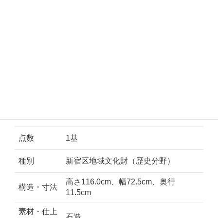
画像数：2枚
新宿区早稲田鶴巻町568番地 元赤城
所在地
神社
ふりがな
たじまのもりひ
点数
1基
種別
新宿区地域文化財（歴史分野）
高さ116.0cm、幅72.5cm、奥行
構造・寸法
11.5cm
素材・仕上
石造