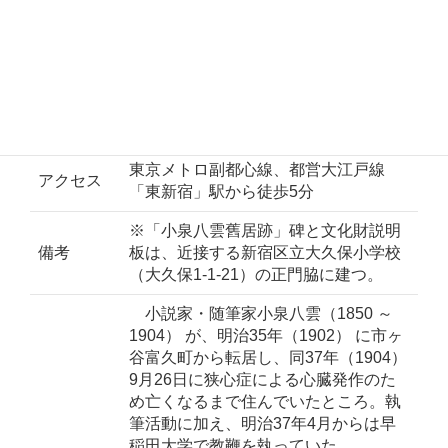
年代
明治35年（1902）～37年（1904）
指定・登
平成11年3月5日
録年月日
所有者
個人
東京メトロ副都心線、都営大江戸線
アクセス
「東新宿」駅から徒歩5分
※「小泉八雲舊居跡」碑と文化財説明
備考
板は、近接する新宿区立大久保小学校
（大久保1-1-21）の正門脇に建つ。
小説家・随筆家小泉八雲（1850 ～
1904） が、明治35年（1902） に市ヶ
谷富久町から転居し、同37年（1904）
9月26日に狭心症による心臓発作のた
め亡くなるまで住んでいたところ。執
筆活動に加え、明治37年4月からは早
稲田大学で教鞭を執っていた。