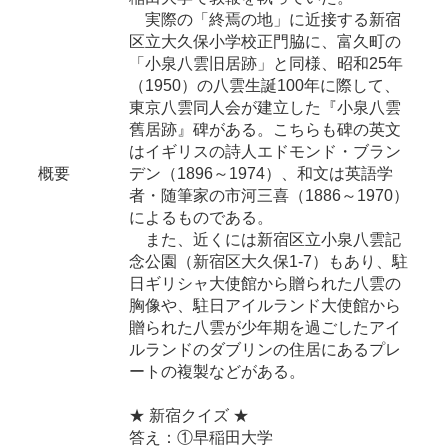
実際の「終焉の地」に近接する新宿
区立大久保小学校正門脇に、富久町の
「小泉八雲旧居跡」と同様、昭和25年
（1950）の八雲生誕100年に際して、
東京八雲同人会が建立した『小泉八雲
舊居跡』碑がある。こちらも碑の英文
はイギリスの詩人エドモンド・ブラン
概要
デン（1896～1974）、和文は英語学
者・随筆家の市河三喜（1886～1970）
によるものである。
また、近くには新宿区立小泉八雲記
念公園（新宿区大久保1-7）もあり、駐
日ギリシャ大使館から贈られた八雲の
胸像や、駐日アイルランド大使館から
贈られた八雲が少年期を過ごしたアイ
ルランドのダブリンの住居にあるプレ
ートの複製などがある。
★ 新宿クイズ ★
答え：①早稲田大学